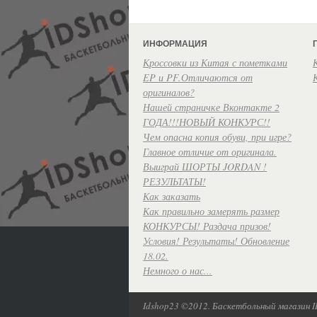
ИНФОРМАЦИЯ
Кроссовки из Китая с пометками
EP и PF.Отличаются от
оригиналов?
Нашей страничке Вконтакте 2
ГОДА!!!НОВЫЙ КОНКУРС!!
Чем опасна копия обуви, при игре?
Главное отличие от оригинала.
Выиграй ШОРТЫ JORDAN !
РЕЗУЛЬТАТЫ!
Как заказать
Как правильно замерять размер
КОНКУРСЫ! Раздача призов!
Условия! Результаты! Обновление
18.02.
Немного о нас...
Idshop23 ©2012. Баскетбольный магазин 